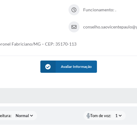
Funcionamento: .
conselho.saovicentepaulo
Coronel Fabriciano/MG – CEP: 35170-113
Avaliar Informação
 MÍDIAS
eitura:
Tom de voz: